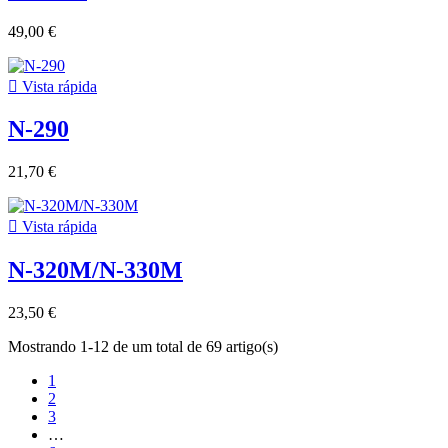
49,00 €

Vista rápida
N-290
21,70 €

Vista rápida
N-320M/N-330M
23,50 €
Mostrando 1-12 de um total de 69 artigo(s)
1
2
3
…