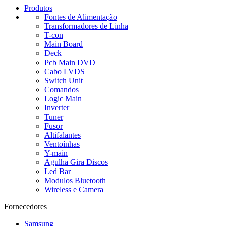
Produtos
Fontes de Alimentação
Transformadores de Linha
T-con
Main Board
Deck
Pcb Main DVD
Cabo LVDS
Switch Unit
Comandos
Logic Main
Inverter
Tuner
Fusor
Altifalantes
Ventoínhas
Y-main
Agulha Gira Discos
Led Bar
Modulos Bluetooth
Wireless e Camera
Fornecedores
Samsung