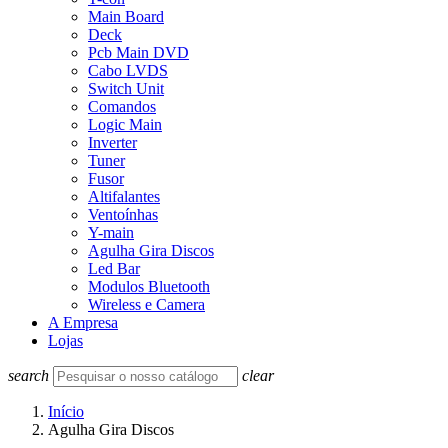
Main Board
Deck
Pcb Main DVD
Cabo LVDS
Switch Unit
Comandos
Logic Main
Inverter
Tuner
Fusor
Altifalantes
Ventoínhas
Y-main
Agulha Gira Discos
Led Bar
Modulos Bluetooth
Wireless e Camera
A Empresa
Lojas
search
clear
Início
Agulha Gira Discos