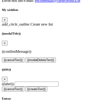
Envie-nos um e-mail:
encomendas@ctlelectronica.pt
My wishlists
×
add_circle_outline
Create new list
((modalTitle))
×
((confirmMessage))
((cancelText))
((modalDeleteText))
((title))
×
((label))
((cancelText))
((createText))
Entrar