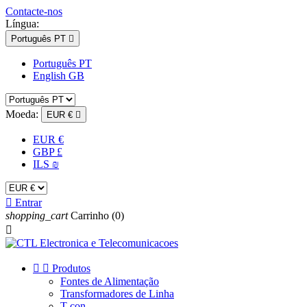
Contacte-nos
Língua:
Português PT

Português PT
English GB
Moeda:
EUR €

EUR €
GBP £
ILS ₪

Entrar
shopping_cart
Carrinho
(0)



Produtos
Fontes de Alimentação
Transformadores de Linha
T-con