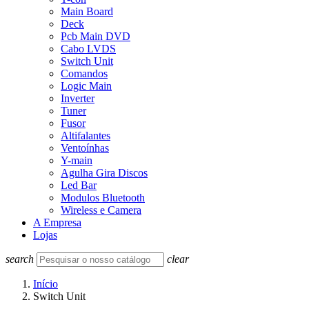
Main Board
Deck
Pcb Main DVD
Cabo LVDS
Switch Unit
Comandos
Logic Main
Inverter
Tuner
Fusor
Altifalantes
Ventoínhas
Y-main
Agulha Gira Discos
Led Bar
Modulos Bluetooth
Wireless e Camera
A Empresa
Lojas
search
clear
Início
Switch Unit