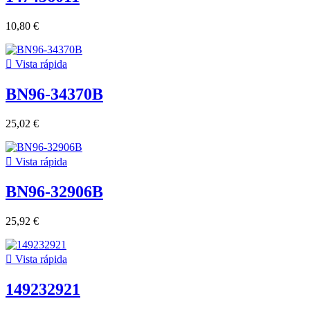
10,80 €

Vista rápida
BN96-34370B
25,02 €

Vista rápida
BN96-32906B
25,92 €

Vista rápida
149232921