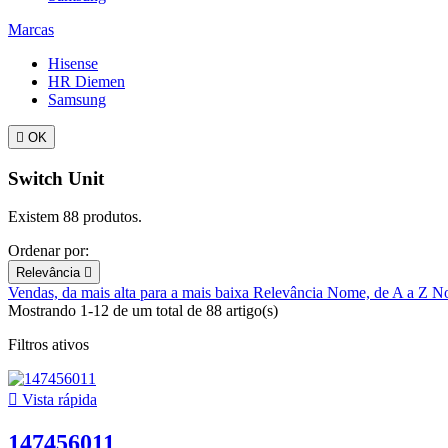
Marcas
Hisense
HR Diemen
Samsung

OK
Switch Unit
Existem 88 produtos.
Ordenar por:
Relevância

Vendas, da mais alta para a mais baixa
Relevância
Nome, de A a Z
No
Mostrando 1-12 de um total de 88 artigo(s)
Filtros ativos

Vista rápida
147456011