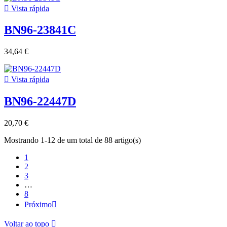

Vista rápida
BN96-23841C
34,64 €

Vista rápida
BN96-22447D
20,70 €
Mostrando 1-12 de um total de 88 artigo(s)
1
2
3
…
8
Próximo

Voltar ao topo
