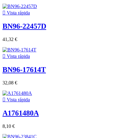

Vista rápida
BN96-22457D
41,32 €

Vista rápida
BN96-17614T
32,08 €

Vista rápida
A1761480A
8,10 €