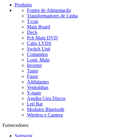
Produtos
Fontes de Alimentação
Transformadores de Linha
T-con
Main Board
Deck
Pcb Main DVD
Cabo LVDS
Switch Unit
Comandos
Logic Main
Inverter
Tuner
Fusor
Altifalantes
Ventoínhas
Y-main
Agulha Gira Discos
Led Bar
Modulos Bluetooth
Wireless e Camera
Fornecedores
Samsung