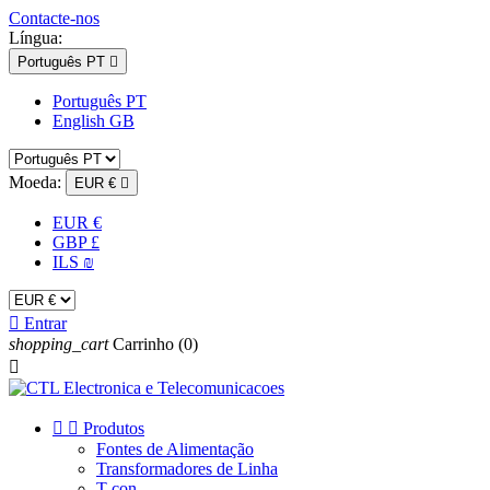
Contacte-nos
Língua:
Português PT

Português PT
English GB
Moeda:
EUR €

EUR €
GBP £
ILS ₪

Entrar
shopping_cart
Carrinho
(0)



Produtos
Fontes de Alimentação
Transformadores de Linha
T-con