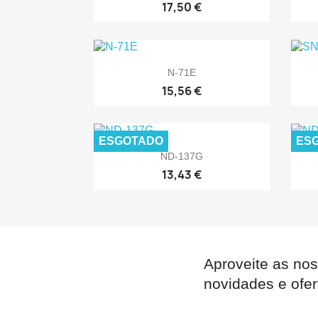
17,50 €

Vista rápida
N-71E
15,56 €
ESGOTADO
ES

Vista rápida
ND-137G
13,43 €
Aproveite as nos
novidades e ofer