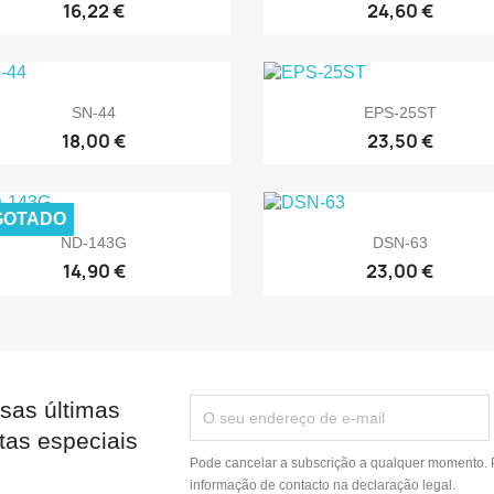
16,22 €
24,60 €


Vista rápida
Vista rápida
SN-44
EPS-25ST
18,00 €
23,50 €
GOTADO


Vista rápida
Vista rápida
ND-143G
DSN-63
14,90 €
23,00 €
sas últimas
tas especiais
Pode cancelar a subscrição a qualquer momento. P
informação de contacto na declaração legal.