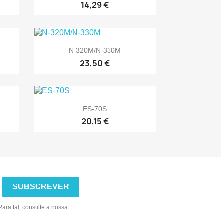
14,29 €

Vista rápida
N-320M/N-330M
23,50 €

Vista rápida
ES-70S
20,15 €
ara tal, consulte a nossa