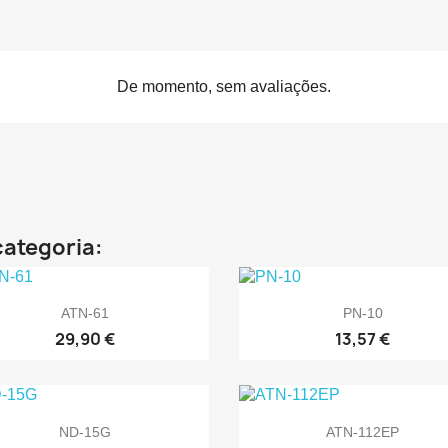
De momento, sem avaliações.
categoria:


Vista rápida
Vista rápida
ATN-61
PN-10
29,90 €
13,57 €


Vista rápida
Vista rápida
ND-15G
ATN-112EP