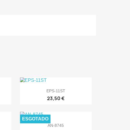

Vista rápida
EPS-11ST
23,50 €
ESGOTADO

Vista rápida
AN-8745