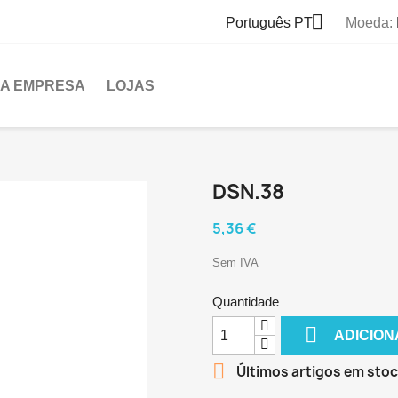

Português PT
Moeda:
A EMPRESA
LOJAS
DSN.38
5,36 €
Sem IVA
Quantidade

ADICION

Últimos artigos em sto