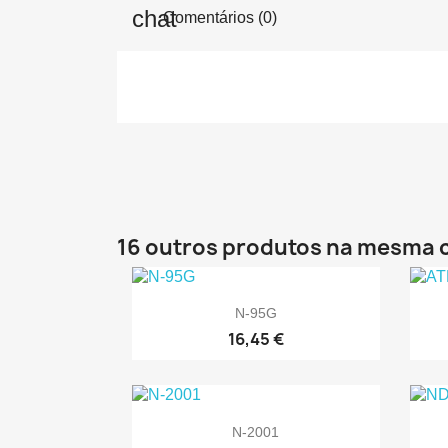
Comentários (0)
16 outros produtos na mesma 

Vista rápida
N-95G
16,45 €

Vista rápida
N-2001