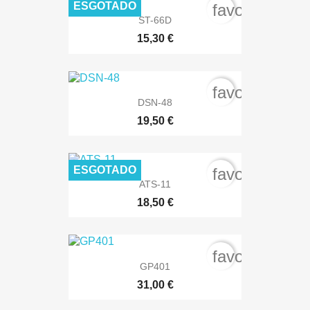
ESGOTADO
favorite_bord
ST-66D
15,30 €
favorite_bord
DSN-48
19,50 €
ESGOTADO
favorite_bord
ATS-11
18,50 €
favorite_bord
GP401
31,00 €