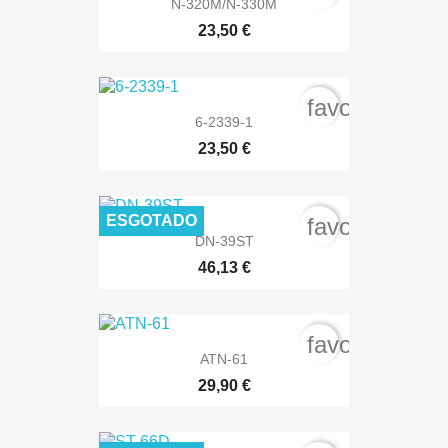
N-320M/N-330M
23,50 €
favorite_bord
6-2339-1
23,50 €
ESGOTADO
favorite_bord
DN-39ST
46,13 €
favorite_bord
ATN-61
29,90 €