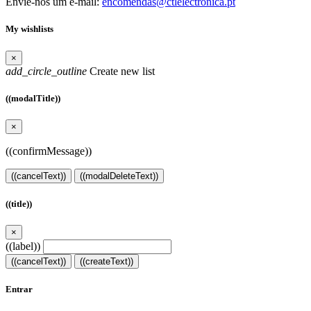
Envie-nos um e-mail:
encomendas@ctlelectronica.pt
My wishlists
×
add_circle_outline
Create new list
((modalTitle))
×
((confirmMessage))
((cancelText))
((modalDeleteText))
((title))
×
((label))
((cancelText))
((createText))
Entrar