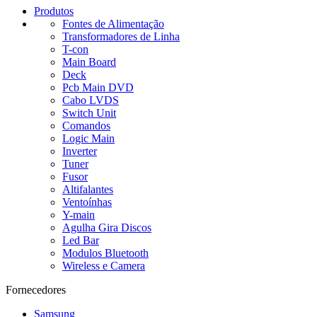
Produtos
Fontes de Alimentação
Transformadores de Linha
T-con
Main Board
Deck
Pcb Main DVD
Cabo LVDS
Switch Unit
Comandos
Logic Main
Inverter
Tuner
Fusor
Altifalantes
Ventoínhas
Y-main
Agulha Gira Discos
Led Bar
Modulos Bluetooth
Wireless e Camera
Fornecedores
Samsung