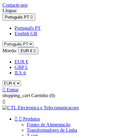
Contacte-nos
Língua:
Português PT

Português PT
English GB
Moeda:
EUR €

EUR €
GBP £
ILS ₪

Entrar
shopping_cart
Carrinho
(0)



Produtos
Fontes de Alimentação
Transformadores de Linha
T-con