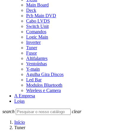
Main Board
Deck
Pcb Main DVD
Cabo LVDS
Switch Unit
Comandos
Logic Main
Inverter
Tuner
Fusor
Altifalantes
Ventoínhas
Y-main
Agulha Gira Discos
Led Bar
Modulos Bluetooth
Wireless e Camera
A Empresa
Lojas
search
clear
Início
Tuner