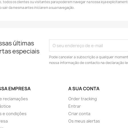
o, todos os clientes ou visitantes para poderem navegar na nossa loja explicita
o sair da mesma antes iniciarem a sua navegação.
ssas últimas
rtas especiais
Pode cancelar a subscrição a qualquer momento.
nossa informação de contacto na declaração le
SSA EMPRESA
A SUA CONTA
de reclamações
Order tracking
Notice
Entrar
s e condições
Criar conta
resa
Os meus alertas