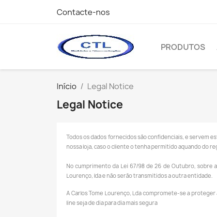
Contacte-nos
PRODUTOS
Início
Legal Notice
Legal Notice
Todos os dados fornecidos são confidenciais, e servem e
nossa loja, caso o cliente o tenha permitido aquando do re
No cumprimento da Lei 67/98 de 26 de Outubro, sobre a 
Lourenço, lda e não serão transmitidos a outra entidade.
A Carlos Tome Lourenço, Lda compromete-se a proteger a 
line seja de dia para dia mais segura