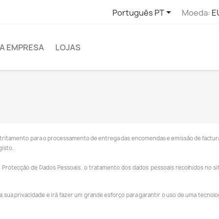

Português PT
Moeda:
E
A EMPRESA
LOJAS
stritamento para o processamento de entrega das encomendas e emissão de factura
gisto.
Protecção de Dados Pessoais, o tratamento dos dados pessoais recolhidos no site
sua privacidade e irá fazer um grande esforço para garantir o uso de uma tecnolog