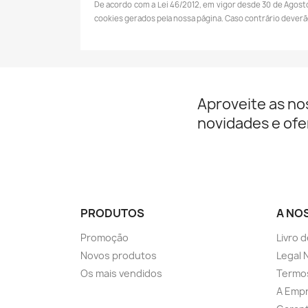
De acordo com a Lei 46/2012, em vigor desde 30 de Agost
cookies gerados pela nossa página. Caso contrário deverã
Aproveite as no
novidades e ofe
PRODUTOS
A NO
Promoção
Livro 
Novos produtos
Legal 
Os mais vendidos
Termo
A Emp