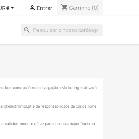
shopping_cart


Carrinho
(0)
UR €
Entrar
search
s, bem como acções de divulgação e Marketing relativas à
 ctlelectronica.pt é da responsabilidade da Carlos Tome
ia suficientemente eficaz para que a sua experiência on-