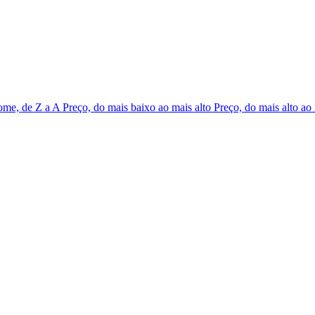
me, de Z a A
Preço, do mais baixo ao mais alto
Preço, do mais alto ao