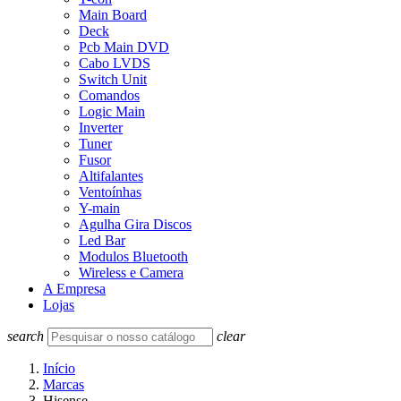
Main Board
Deck
Pcb Main DVD
Cabo LVDS
Switch Unit
Comandos
Logic Main
Inverter
Tuner
Fusor
Altifalantes
Ventoínhas
Y-main
Agulha Gira Discos
Led Bar
Modulos Bluetooth
Wireless e Camera
A Empresa
Lojas
search
clear
Início
Marcas
Hisense