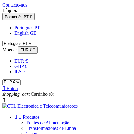
Contacte-nos
Língua:
Português PT

Português PT
English GB
Moeda:
EUR €

EUR €
GBP £
ILS ₪

Entrar
shopping_cart
Carrinho
(0)



Produtos
Fontes de Alimentação
Transformadores de Linha
T-con