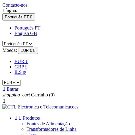
Contacte-nos
Língua:
Português PT

Português PT
English GB
Moeda:
EUR €

EUR €
GBP £
ILS ₪

Entrar
shopping_cart
Carrinho
(0)



Produtos
Fontes de Alimentação
Transformadores de Linha
T-con