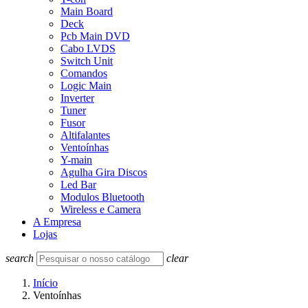
Main Board
Deck
Pcb Main DVD
Cabo LVDS
Switch Unit
Comandos
Logic Main
Inverter
Tuner
Fusor
Altifalantes
Ventoínhas
Y-main
Agulha Gira Discos
Led Bar
Modulos Bluetooth
Wireless e Camera
A Empresa
Lojas
search
clear
Início
Ventoínhas