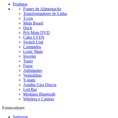
Produtos
Fontes de Alimentação
Transformadores de Linha
T-con
Main Board
Deck
Pcb Main DVD
Cabo LVDS
Switch Unit
Comandos
Logic Main
Inverter
Tuner
Fusor
Altifalantes
Ventoínhas
Y-main
Agulha Gira Discos
Led Bar
Modulos Bluetooth
Wireless e Camera
Fornecedores
Samsung