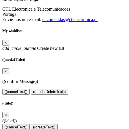
CTL Electronica e Telecomunicacoes
Portugal
Envie-nos um e-mail:
encomendas@ctlelectronica.pt
My wishlists
×
add_circle_outline
Create new list
((modalTitle))
×
((confirmMessage))
((cancelText))
((modalDeleteText))
((title))
×
((label))
((cancelText))
((createText))