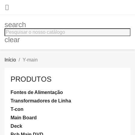

search
clear
Início
Y-main
PRODUTOS
Fontes de Alimentação
Transformadores de Linha
T-con
Main Board
Deck
Pcb Main DVD