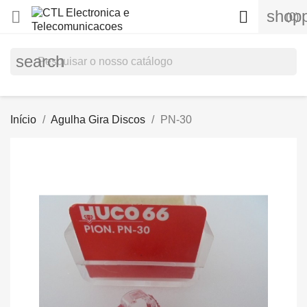
shopp


(0)
search
Início
Agulha Gira Discos
PN-30