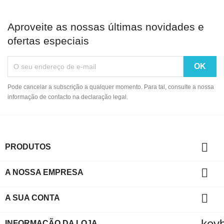
Aproveite as nossas últimas novidades e
ofertas especiais
Pode cancelar a subscrição a qualquer momento. Para tal, consulte a nossa
informação de contacto na declaração legal.

PRODUTOS

A NOSSA EMPRESA

A SUA CONTA
key
INFORMAÇÃO DA LOJA