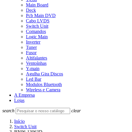
Main Board
Deck
Pcb Main DVD
Cabo LVDS
Switch Unit
Comandos
Logic Main
Inverter
Tuner
Fusor
Altifalantes
Ventoínhas
Y-main
Agulha Gira Discos
Led Bar
Modulos Bluetooth
Wireless e Camera
A Empresa
Lojas
search
clear
Início
Switch Unit
BN96-13063D