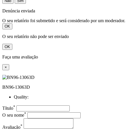
Não
Sim
Denúncia enviada
O seu relatório foi submetido e será considerado por um moderador.
OK
O seu relatório não pode ser enviado
OK
Faça uma avaliação
×
BN96-13063D
Quality:
*
Título
*
O seu nome
*
Avaliação