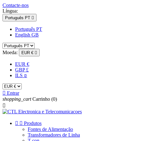
Contacte-nos
Língua:
Português PT

Português PT
English GB
Moeda:
EUR €

EUR €
GBP £
ILS ₪

Entrar
shopping_cart
Carrinho
(0)



Produtos
Fontes de Alimentação
Transformadores de Linha
T-con