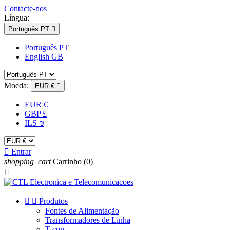
Contacte-nos
Língua:
Português PT

Português PT
English GB
Moeda:
EUR €

EUR €
GBP £
ILS ₪

Entrar
shopping_cart
Carrinho
(0)



Produtos
Fontes de Alimentação
Transformadores de Linha
T-con