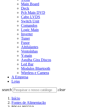
Main Board
Deck
Pcb Main DVD
Cabo LVDS
Switch Unit
Comandos
Logic Main
Inverter
Tuner
Fusor
Altifalantes
Ventoínhas
Y-main
Agulha Gira Discos
Led Bar
Modulos Bluetooth
Wireless e Camera
A Empresa
Lojas
search
clear
Início
Fontes de Alimentação
BN44-00323A