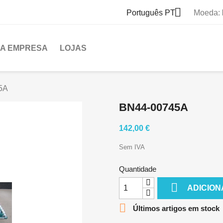

Português PT
Moeda:
A EMPRESA
LOJAS
5A
BN44-00745A
142,00 €
Sem IVA
Quantidade

ADICION

Últimos artigos em stock