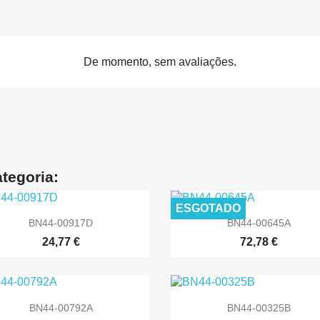
De momento, sem avaliações.
tegoria:
ESGOTADO


Vista rápida
Vista rápida
BN44-00917D
BN44-00645A
24,77 €
72,78 €


Vista rápida
Vista rápida
BN44-00792A
BN44-00325B