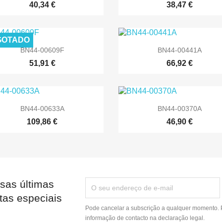
40,34 €
38,47 €
GOTADO


Vista rápida
Vista rápida
BN44-00609F
BN44-00441A
51,91 €
66,92 €


Vista rápida
Vista rápida
BN44-00633A
BN44-00370A
109,86 €
46,90 €
sas últimas
tas especiais
Pode cancelar a subscrição a qualquer momento. P
informação de contacto na declaração legal.