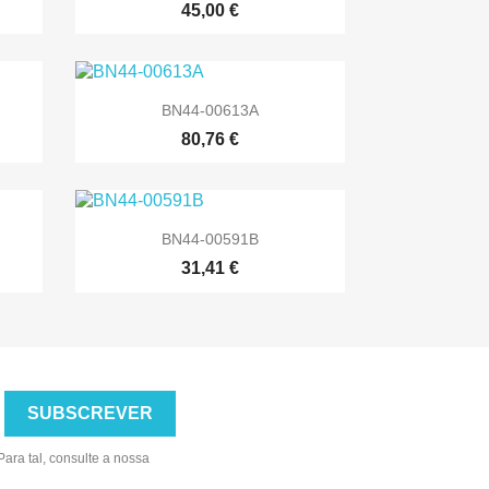
45,00 €

Vista rápida
BN44-00613A
80,76 €

Vista rápida
BN44-00591B
31,41 €
ara tal, consulte a nossa