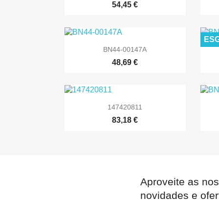
54,45 €
ES

Vista rápida
BN44-00147A
48,69 €

Vista rápida
147420811
83,18 €
Aproveite as nos
novidades e ofer