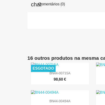
Comentários (0)
16 outros produtos na mesma ca
ESGOTADO

Vista rápida
BN44-00715A
98,60 €

Vista rápida
BN44-00494A