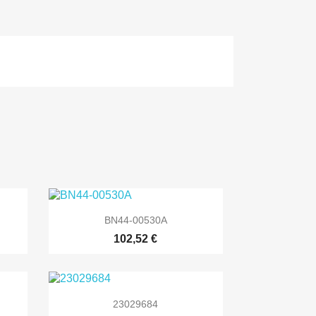

Vista rápida
BN44-00530A
102,52 €

Vista rápida
23029684