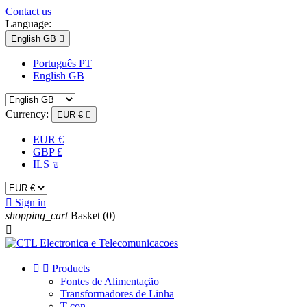
Contact us
Language:
English GB

Português PT
English GB
Currency:
EUR €

EUR €
GBP £
ILS ₪

Sign in
shopping_cart
Basket
(0)



Products
Fontes de Alimentação
Transformadores de Linha
T-con