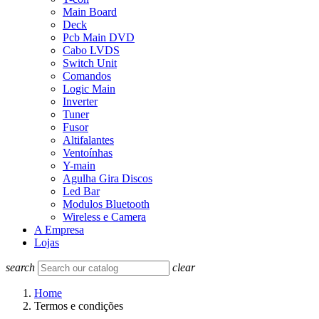
Main Board
Deck
Pcb Main DVD
Cabo LVDS
Switch Unit
Comandos
Logic Main
Inverter
Tuner
Fusor
Altifalantes
Ventoínhas
Y-main
Agulha Gira Discos
Led Bar
Modulos Bluetooth
Wireless e Camera
A Empresa
Lojas
search
clear
Home
Termos e condições